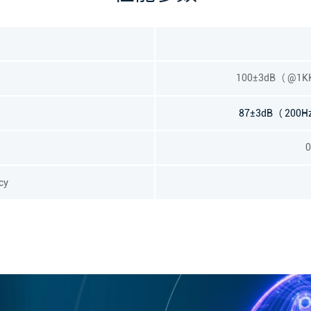
100±3dB（ @1KHz/
87±3dB（ 200Hz/
ncy