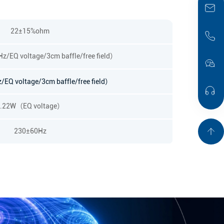
22±15%ohm
EQ voltage/3cm baffle/free field）
EQ voltage/3cm baffle/free field）
0.22W（EQ voltage）
230±60Hz